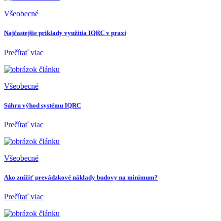
Všeobecné
Najčastejšie príklady využitia IQRC v praxi
Prečítať viac
Všeobecné
Súhrn výhod systému IQRC
Prečítať viac
Všeobecné
Ako znížiť prevádzkové náklady budovy na minimum?
Prečítať viac