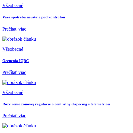
Všeobecné
Vaša spotreba neustále pod kontrolou
Prečítať viac
Všeobecné
Ocenenia IQRC
Prečítať viac
Všeobecné
Rozšírenie zónovej regulácie o centrálny dispečing s telemetriou
Prečítať viac