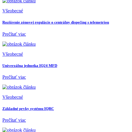
Všeobecné
Rozšírenie zónovej regulácie o centrálny dispečing s telemetriou
Prečítať viac
Všeobecné
Univerzálna jednotka IQ24 MFD
Prečítať viac
Všeobecné
Základné prvky systému IQRC
Prečítať viac