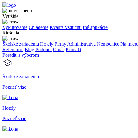
Využitie
Vykurovanie
Chladenie
Kvalita vzduchu
Iné aplikácie
Riešenia
Školské zariadenia
Hotely
Firmy
Administratíva
Nemocnice
Na mier
Referencie
Blog
Podpora
O nás
Kontakt
Poradiť s výberom
Školské zariadenia
Pozrieť viac
Hotely
Pozrieť viac